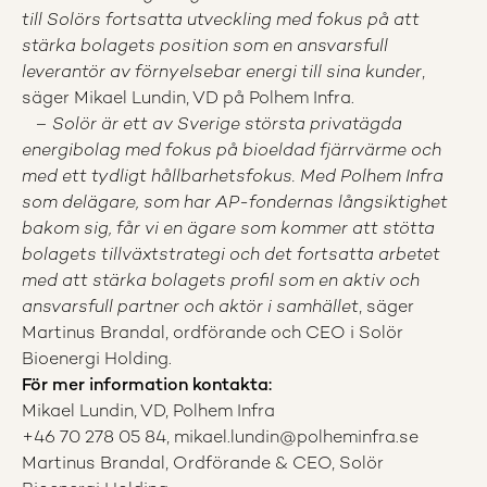
till Solörs fortsatta utveckling med fokus på att
stärka bolagets position som en ansvarsfull
leverantör av förnyelsebar energi till sina kunder
,
säger Mikael Lundin, VD på Polhem Infra.
–
Solör är ett av Sverige största privatägda
energibolag med fokus på bioeldad fjärrvärme och
med ett tydligt hållbarhetsfokus. Med Polhem Infra
som delägare, som har AP-fondernas långsiktighet
bakom sig, får vi en ägare som kommer att stötta
bolagets tillväxtstrategi och det fortsatta arbetet
med att stärka bolagets profil som en aktiv och
ansvarsfull partner och aktör i samhället
, säger
Martinus Brandal, ordförande och CEO i Solör
Bioenergi Holding.
För mer information kontakta:
Mikael Lundin, VD, Polhem Infra
+46 70 278 05 84, mikael.lundin@polheminfra.se
Martinus Brandal, Ordförande & CEO, Solör