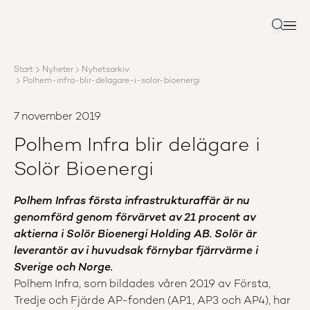
Om AP3
Förvaltning
Sök
Ansvar
Karriär
Start
Nyheter
Nyhetsarkiv
Rapporter
Polhem-infra-blir-delagare-i-solor-bioenergi
Nyheter
Kontakta AP3
7 november 2019
Polhem Infra blir delägare i
Solör Bioenergi
Polhem Infras första infrastrukturaffär är nu
genomförd genom förvärvet av 21 procent av
aktierna i Solör Bioenergi Holding AB. Solör är
leverantör av i huvudsak förnybar fjärrvärme i
Sverige och Norge.
Polhem Infra, som bildades våren 2019 av Första,
Tredje och Fjärde AP-fonden (AP1, AP3 och AP4), har