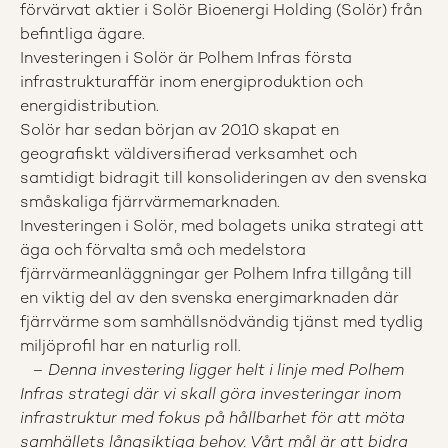
förvärvat aktier i Solör Bioenergi Holding (Solör) från
befintliga ägare.
Investeringen i Solör är Polhem Infras första
infrastrukturaffär inom energiproduktion och
energidistribution.
Solör har sedan början av 2010 skapat en
geografiskt väldiversifierad verksamhet och
samtidigt bidragit till konsolideringen av den svenska
småskaliga fjärrvärmemarknaden.
Investeringen i Solör, med bolagets unika strategi att
äga och förvalta små och medelstora
fjärrvärmeanläggningar ger Polhem Infra tillgång till
en viktig del av den svenska energimarknaden där
fjärrvärme som samhällsnödvändig tjänst med tydlig
miljöprofil har en naturlig roll.
–
Denna investering ligger helt i linje med Polhem
Infras strategi där vi skall göra investeringar inom
infrastruktur med fokus på hållbarhet för att möta
samhällets långsiktiga behov. V
årt mål är att bidra