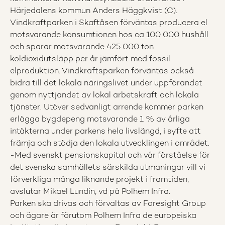
Härjedalens kommun Anders Häggkvist (C).
Vindkraftparken i Skaftåsen förväntas producera el
motsvarande konsumtionen hos ca 100 000 hushåll
och sparar motsvarande 425 000 ton
koldioxidutsläpp per år jämfört med fossil
elproduktion. Vindkraftsparken förväntas också
bidra till det lokala näringslivet under uppförandet
genom nyttjandet av lokal arbetskraft och lokala
tjänster. Utöver sedvanligt arrende kommer parken
erlägga bygdepeng motsvarande 1 % av årliga
intäkterna under parkens hela livslängd, i syfte att
främja och stödja den lokala utvecklingen i området.
-Med svenskt pensionskapital och vår förståelse för
det svenska samhällets särskilda utmaningar vill vi
förverkliga många liknande projekt i framtiden,
avslutar Mikael Lundin, vd på Polhem Infra.
​Parken ska drivas och förvaltas av Foresight Group
och ägare är förutom Polhem Infra de europeiska