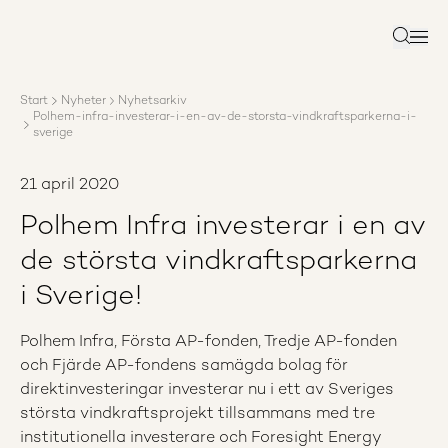
Om AP3
Förvaltning
Sök
Ansvar
Karriär
Start
Nyheter
Nyhetsarkiv
Rapporter
Polhem-infra-investerar-i-en-av-de-storsta-vindkraftsparkerna-i-
Nyheter
sverige
Kontakta AP3
21 april 2020
Polhem Infra investerar i en av
de största vindkraftsparkerna
i Sverige!
Polhem Infra, Första AP-fonden, Tredje AP-fonden
och Fjärde AP-fondens samägda bolag för
direktinvesteringar investerar nu i ett av Sveriges
största vindkraftsprojekt tillsammans med tre
institutionella investerare och Foresight Energy