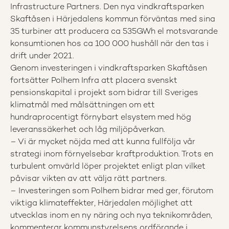
Infrastructure Partners. ​Den nya vindkraftsparken
Skaftåsen i Härjedalens kommun förväntas med sina
35 turbiner att producera ca 535GWh el motsvarande
konsumtionen hos ca 100 000 hushåll när den tas i
drift under 2021.​​
Genom investeringen i vindkraftsparken Skaftåsen
fortsätter Polhem Infra att placera svenskt
pensionskapital i projekt som bidrar till Sveriges
klimatmål med målsättningen om ett
hundraprocentigt förnybart elsystem med hög
leveranssäkerhet och låg miljöpåverkan.
– Vi är mycket nöjda med att kunna fullfölja vår
strategi inom förnyelsebar kraftproduktion. Trots en
turbulent omvärld löper projektet enligt plan vilket
påvisar vikten av att välja rätt partners.
– Investeringen som Polhem bidrar med ger, förutom
viktiga klimateffekter, Härjedalen möjlighet att
utvecklas inom en ny näring och nya teknikområden,
kommenterar kommunstyrelsens ordförande i