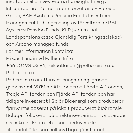
institutionella investerarna Foresight Energy
Infrastructure Partners som förvaltas av Foresight
Group, BAE Systems Pension Funds Investment
Management Ltd I egenskap av förvaltare av BAE
Systems Pension Funds, KLP (Kommunal
Landspensjonskasse Gjensidig Forsikringsselskap)
och Arcano managed funds.
För mer information kontakta:
Mikael Lundin, vd Polhem Infra
+46 70 278 05 84, mikael.lundin@polheminfra.se
Polhem Infra
Polhem Infra är ett investeringsbolag, grundat
gemensamt 2019 av AP-fonderna Första APfonden,
Tredje AP-fonden och Fjärde AP-fonden och har
tidigare investerat i Solör Bioenergi som producerar
fjärrvärme baserat på lokalt producerat biobränsle.
Bolaget fokuserar på direktinvesteringar i onoterade
svenska verksamheter som bedriver eller
tillhandahåller samhällsnyttiga tjänster och