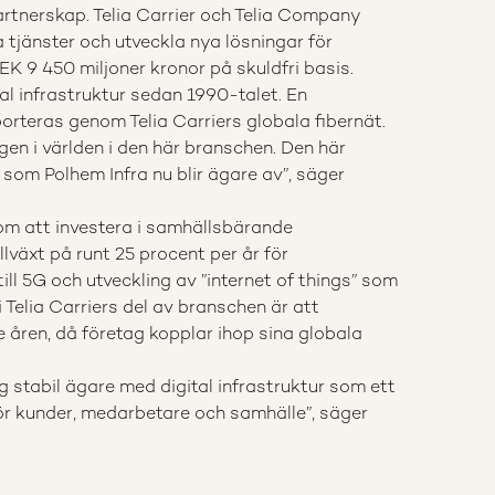
partnerskap. Telia Carrier och Telia Company
 tjänster och utveckla nya lösningar för
EK 9 450 miljoner kronor på skuldfri basis.
ital infrastruktur sedan 1990-talet. En
orteras genom Telia Carriers globala fibernät.
agen i världen i den här branschen. Den här
g som Polhem Infra nu blir ägare av”, säger
om att investera i samhällsbärande
lväxt på runt 25 procent per år för
ill 5G och utveckling av ”internet of things” som
 Telia Carriers del av branschen är att
ren, då företag kopplar ihop sina globala
ig stabil ägare med digital infrastruktur som ett
ör kunder, medarbetare och samhälle”, säger