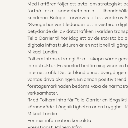
Med i affären följer ett avtal om strategiskt 
fortsätter att samarbeta om att tillhandahålla
kunderna. Bolaget förvärvas till ett värde av S
”Sverige har varit ledande i att investera i dig
betydande del av datatrafiken i världen transp
Telia Carrier tillhör idag ett av de största bol
digitala infrastrukturen är en nationell tillgån
Mikael Lundin.
Polhem Infras strategi är att skapa värde gen
infrastruktur. En samlad bedömning visar en til
internettrafik. Det är bland annat övergången t
väntas driva ökningen. En annan positiv trend i
företagsmarknaden bedöms växa de närmaste å
verksamheter.
”Med Polhem Infra får Telia Carrier en långsikt
kärnområde. Långsiktigheten är en trygghet f
Mikael Lundin.
För mer information kontakta
Presstjänst, Polhem Infra