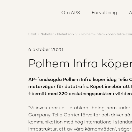
Om AP3
Förvaltning
Om AP3
Förvaltning
A
Ansvar
Karriär
Rapporter
Start
Nyheter
Nyhetsarkiv
Polhem-infra-koper-telia-carr
Nyheter
Kontakta AP3
6 oktober 2020
Polhem Infra köper
AP-fondsägda Polhem Infra köper idag Telia Ca
motorvägar för datatrafik. Köpet innebär att P
fibernät med 320 anslutningspunkter i världen
​”Vi investerar i ett etablerat bolag, som unde
Company. Telia Carrier förvaltar och driver så
kommunikation med hög internationell standard.
infrastruktur, ett av våra kärnområden”, säger 