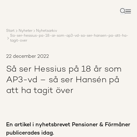
Om AP3
Förvaltning
Sök
Ansvar
Karriär
Start
Nyheter
Nyhetsarkiv
Rapporter
Sa-ser-hessius-pa-18-ar-som-ap3-vd-sa-ser-hansen-pa-att-ha-
Nyheter
tagit-over
Kontakta AP3
22 december 2022
Så ser Hessius på 18 år som
AP3-vd – så ser Hansén på
att ha tagit över
En artikel i nyhetsbrevet Pensioner & Förmåner
publicerades idag.