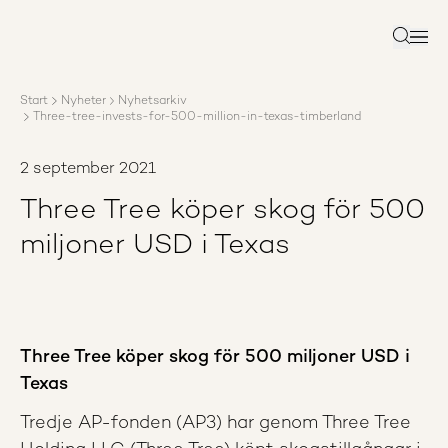
Om AP3
Förvaltning
Sök
Ansvar
Karriär
Start
Nyheter
Nyhetsarkiv
Rapporter
Three-tree-invests-for-500-million-in-texas-timberland
Nyheter
Kontakta AP3
2 september 2021
Three Tree köper skog för 500
miljoner USD i Texas
Three Tree köper skog för 500 miljoner USD i
Texas
Tredje AP-fonden (AP3) har genom Three Tree