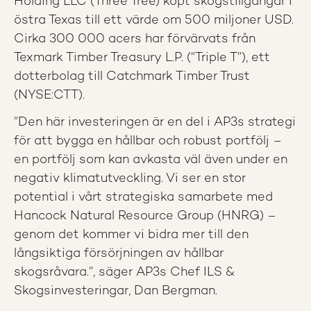
Holding LLC (Three Tree) köpt skogstillgångar i
östra Texas till ett värde om 500 miljoner USD.
Cirka 300 000 acers har förvärvats från
Texmark Timber Treasury L.P. (“Triple T”), ett
dotterbolag till Catchmark Timber Trust
(NYSE:CTT).
”Den här investeringen är en del i AP3s strategi
för att bygga en hållbar och robust portfölj –
en portfölj som kan avkasta väl även under en
negativ klimatutveckling. Vi ser en stor
potential i vårt strategiska samarbete med
Hancock Natural Resource Group (HNRG) –
genom det kommer vi bidra mer till den
långsiktiga försörjningen av hållbar
skogsråvara.”, säger AP3s Chef ILS &
Skogsinvesteringar, Dan Bergman.