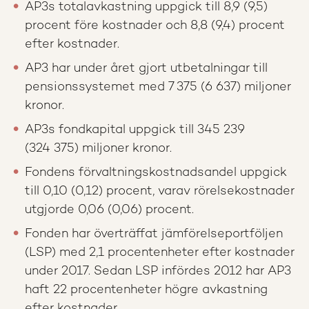
AP3s totalavkastning uppgick till 8,9 (9,5)
procent före kostnader och 8,8 (9,4) procent
efter kostnader.
AP3 har under året gjort utbetalningar till
pensionssystemet med 7 375 (6 637) miljoner
kronor.
AP3s fondkapital uppgick till 345 239
(324 375) miljoner kronor.
Fondens förvaltningskostnadsandel uppgick
till 0,10 (0,12) procent, varav rörelsekostnader
utgjorde 0,06 (0,06) procent.
Fonden har överträffat jämförelseportföljen
(LSP) med 2,1 procentenheter efter kostnader
under 2017. Sedan LSP infördes 2012 har AP3
haft 22 procentenheter högre avkastning
efter kostnader.