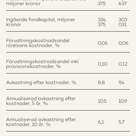
miljoner kronor
375
637
Ingående fondkapital, miljoner
324
303
kronor
375
031
Förvaltningskostnadsandel
0,06
0,06
rörelsens kostnader, %
Förvaltningskostnadsandel inkl.
0,10
0,12
provisionskostnader, %
Avkastning efter kostnader, %
8,8
9,4
Annualiserad avkastning efter
10,5
10,9
kostnader, 5 år, %
Annualiserad avkastning efter
6,1
5,7
kostnader, 10 år, %