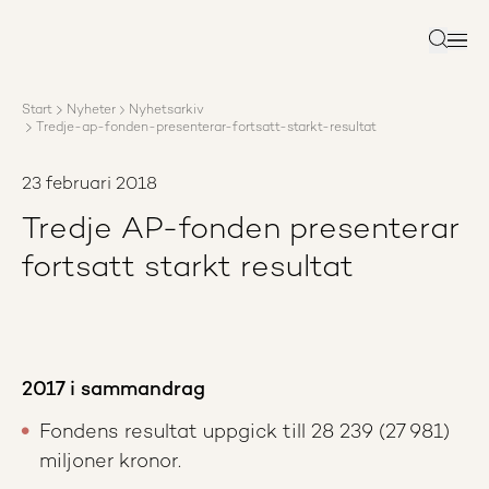
Om AP3
Förvaltning
Sök
Ansvar
Karriär
Start
Nyheter
Nyhetsarkiv
Rapporter
Tredje-ap-fonden-presenterar-fortsatt-starkt-resultat
Nyheter
Kontakta AP3
23 februari 2018
Tredje AP-fonden presenterar
fortsatt starkt resultat
2017 i sammandrag
Fondens resultat uppgick till 28 239 (27 981)
miljoner kronor.