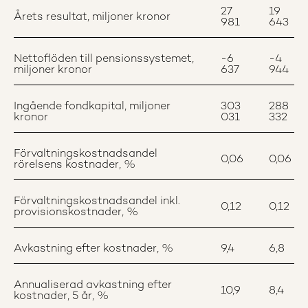
27
19
Årets resultat, miljoner kronor
981
643
Nettoflöden till pensionssystemet,
-6
-4
miljoner kronor
637
944
Ingående fondkapital, miljoner
303
288
kronor
031
332
Förvaltningskostnadsandel
0,06
0,06
rörelsens kostnader, %
Förvaltningskostnadsandel inkl.
0,12
0,12
provisionskostnader, %
Avkastning efter kostnader, %
9,4
6,8
Annualiserad avkastning efter
10,9
8,4
kostnader, 5 år, %