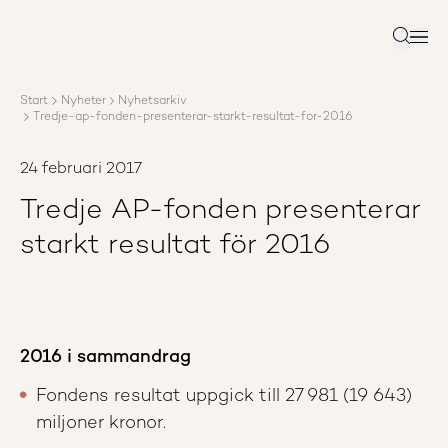
Om AP3
Förvaltning
Sök
Ansvar
Karriär
Start
Nyheter
Nyhetsarkiv
Rapporter
Tredje-ap-fonden-presenterar-starkt-resultat-for-2016
Nyheter
Kontakta AP3
24 februari 2017
Tredje AP-fonden presenterar
starkt resultat för 2016
2016 i sammandrag
Fondens resultat uppgick till 27 981 (19 643)
miljoner kronor.