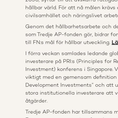
2030, syftar till att avskaffa fattig
hållbar värld. För att nå målen krävs 
civilsamhället och näringslivet arbet
Genom det hållbarhetsarbete och de
som Tredje AP-fonden gör, bidrar fon
till FN:s mål för hållbar utveckling.
Lä
I förra veckan samlades ledande glob
investerare på PRI:s (Principles for 
Investment) konferens i Singapore. V
viktigt med en gemensam definition 
Development Investments” och att 
stora institutionella investerare att 
åtgärder.
Tredje AP-fonden har tillsammans 