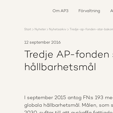
Om AP3
Förvaltning
Om AP3
Förvaltning
A
Ansvar
Karriär
Rapporter
Start
Nyheter
Nyhetsarkiv
Tredje-ap-fonden-star-bakom
Nyheter
Kontakta AP3
12 september 2016
Tredje AP-fonden 
hållbarhetsmål
I september 2015 antog FN:s 193 me
globala hållbarhetsmål. Målen, som