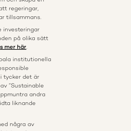
dom och skapa en
att regeringar,
ar tillsammans.
 investeringar
den på olika sätt
s mer här
.
ala institutionella
Responsible
i tycker det är
av ”Sustainable
uppmuntra andra
vidta liknande
med några av