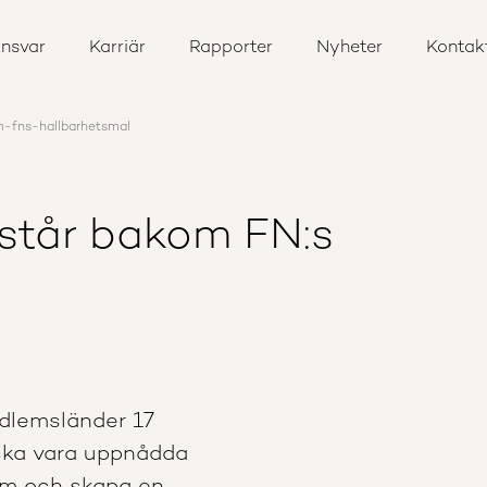
nsvar
Karriär
Rapporter
Nyheter
Kontak
-fns-hallbarhetsmal
står bakom FN:s
dlemsländer 17
 ska vara uppnådda