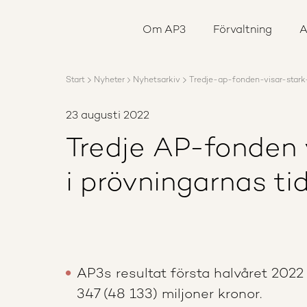
Om AP3
Förvaltning
Om AP3
Förvaltning
A
Ansvar
Karriär
Rapporter
Start
Nyheter
Nyhetsarkiv
Tredje-ap-fonden-visar-stark-
Nyheter
Kontakta AP3
23 augusti 2022
Tredje AP-fonden v
i prövningarnas ti
AP3s resultat första halvåret 2022 
347 (48 133) miljoner kronor.