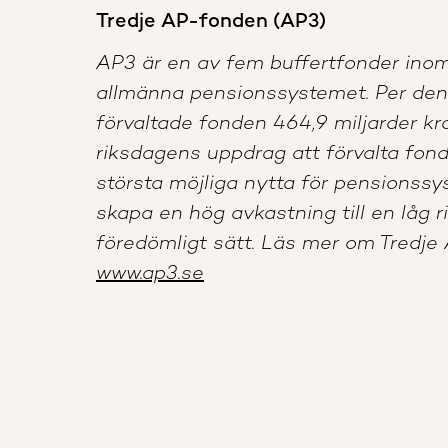
Tredje AP-fonden (AP3)
AP3 är en av fem buffertfonder ino
allmänna pensionssystemet. Per den
förvaltade fonden 464,9 miljarder kr
riksdagens uppdrag att förvalta fondk
största möjliga nytta för pensionss
skapa en hög avkastning till en låg r
föredömligt sätt. Läs mer om Tredj
www.ap3.se