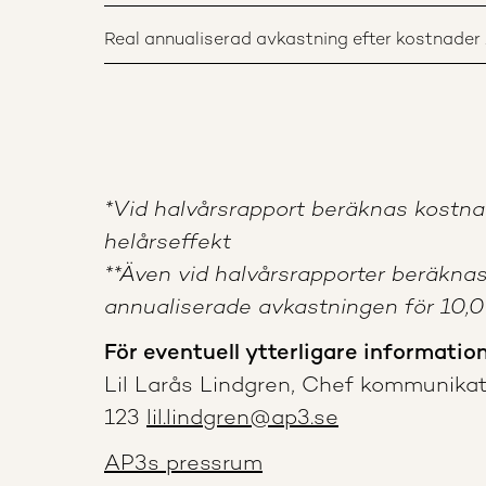
Real annualiserad avkastning efter kostnader 1
*Vid halvårsrapport beräknas kost
helårseffekt
**Även vid halvårsrapporter beräkna
annualiserade avkastningen för 10,0 
För eventuell ytterligare informatio
Lil Larås Lindgren, Chef kommunikat
123
lil.lindgren@ap3.se
AP3s pressrum