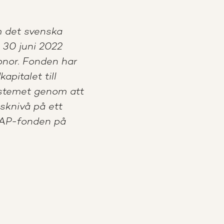
m det svenska
 30 juni 2022
onor. Fonden har
apitalet till
ystemet genom att
isknivå på ett
e AP-fonden på