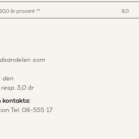
0,0 år procent **
8,0
nadsandelen som
s den
resp. 5,0 år
n kontakta:
ion Tel: 08-555 17