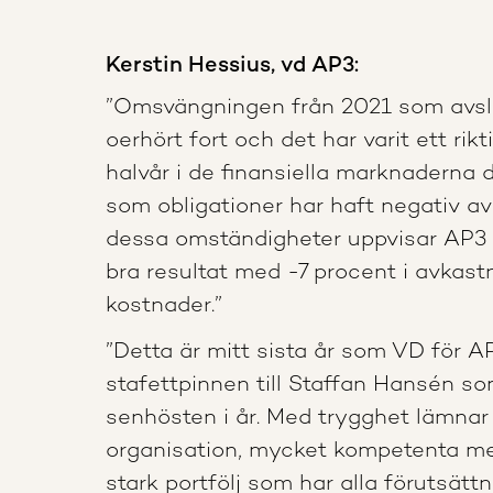
Kerstin Hessius, vd AP3:
”Omsvängningen från 2021 som avslu
oerhört fort och det har varit ett rikti
halvår i de finansiella marknaderna d
som obligationer har haft negativ a
dessa omständigheter uppvisar AP3 e
bra resultat med -7 procent i avkast
kostnader.”
”Detta är mitt sista år som VD för A
stafettpinnen till Staffan Hansén som
senhösten i år. Med trygghet lämnar 
organisation, mycket kompetenta m
stark portfölj som har alla förutsättni