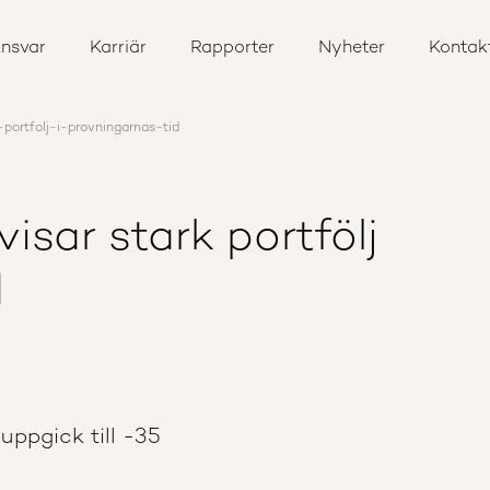
nsvar
Karriär
Rapporter
Nyheter
Kontak
portfolj-i-provningarnas-tid
isar stark portfölj
d
uppgick till -35