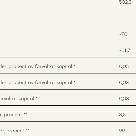
502,3
-7,0
-11,7
r, procent av förvaltat kapital *
0,05
r, procent av förvaltat kapital *
0,03
rvaltat kapital *
0,08
, procent **
8,5
r, procent **
9,9