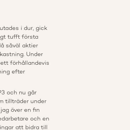
tades i dur, gick
gt tufft första
å såväl aktier
vkastning. Under
tt förhållandevis
ning efter
P3 och nu går
 tillträder under
jag över en fin
edarbetare och en
ngar att bidra till