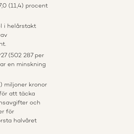
7,0 (11,4) procent
 i helårstakt
rav
nt.
927 (502 287 per
 var en minskning
) miljoner kronor
för att täcka
nsavgifter och
r för
rsta halvåret