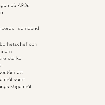
ingen på AP3s
än
liceras i samband
llbarhetschef och
p inom
gare stärka
 i
består i att
iva mål samt
långsiktiga mål