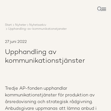
Om AP3
Förvaltning
Sök
Ansvar
Karriär
Start
Nyheter
Nyhetsarkiv
Rapporter
Upphandling-av-kommunikationstjanster
Nyheter
Kontakta AP3
27 juni 2022
Upphandling av
kommunikationstjänster
Tredje AP-fonden upphandlar
kommunikationstjänster för produktion av
årsredovisning och strategisk rådgivning.
Anbudsgivare uppmanas att lämna anbud i