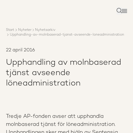
Om AP3
Förvaltning
Sök
Ansvar
Karriär
Start
Nyheter
Nyhetsarkiv
Rapporter
Upphandling-av-molnbaserad-tjanst-avseende-loneadministration
Nyheter
Kontakta AP3
22 april 2016
Upphandling av molnbaserad
tjänst avseende
löneadministration
Tredje AP-fonden avser att upphandla
molnbaserad tjänst för löneadministration.
Upphandlingen sker med hjälp av Sentensia