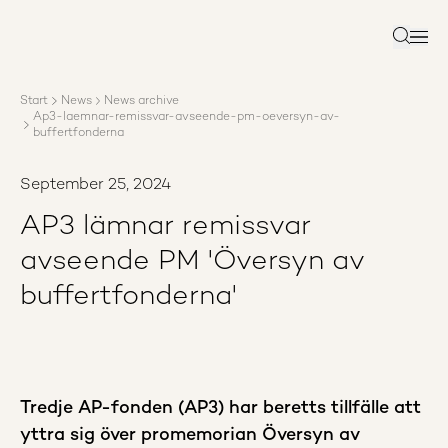
About AP3
Asset management
Search
Sustainability
Careers
Start
News
News archive
Reports
Ap3-laemnar-remissvar-avseende-pm-oeversyn-av-
News
buffertfonderna
Contact us
September 25, 2024
AP3 lämnar remissvar
avseende PM 'Översyn av
buffertfonderna'
Tredje AP-fonden (AP3) har beretts tillfälle att
yttra sig över promemorian Översyn av