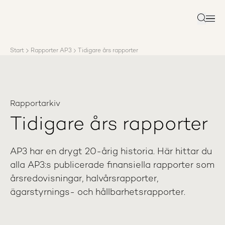
Om AP3
Förvaltning
Sök
Ansvar
Karriär
Start
Rapporter AP3
Tidigare års rapporter
Rapporter
Nyheter
Kontakta AP3
Rapportarkiv
Tidigare års rapporter
AP3 har en drygt 20-årig historia. Här hittar du
alla AP3:s publicerade finansiella rapporter som
årsredovisningar, halvårsrapporter,
ägarstyrnings- och hållbarhetsrapporter.