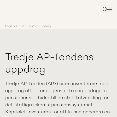
Om AP3
Förvaltning
Sök
Ansvar
Karriär
Start
Om AP3
Vårt uppdrag
Rapporter
Nyheter
Kontakta AP3
Tredje AP-fondens
uppdrag
Tredje AP-fonden (AP3) är en investerare med
uppdrag att – för dagens och morgondagens
pensionärer – bidra till en stabil utveckling för
det statliga inkomstpensionssystemet.
Kapitalet investeras för att kunna generera en