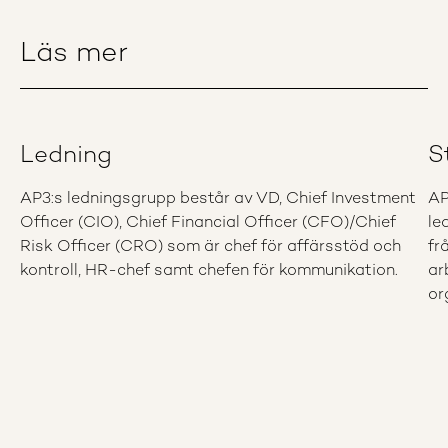
Läs mer
Ledning
S
AP3:s ledningsgrupp består av VD, Chief Investment
AP
Officer (CIO), Chief Financial Officer (CFO)/Chief
le
Risk Officer (CRO) som är chef för affärsstöd och
fr
kontroll, HR-chef samt chefen för kommunikation.
ar
or