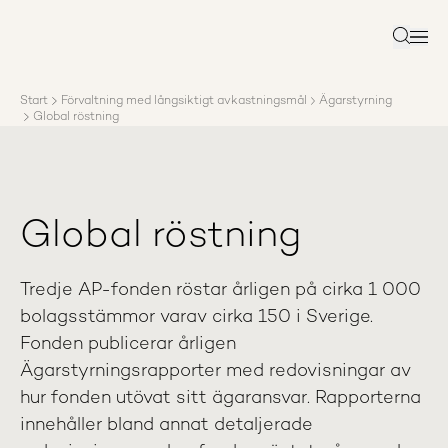
Om AP3
Förvaltning
Sök
Ansvar
Karriär
Start
Förvaltning med långsiktigt avkastningsmål
Ägarstyrning
Rapporter
Global röstning
Nyheter
Kontakta AP3
Global röstning
Tredje AP-fonden röstar årligen på cirka 1 000
bolagsstämmor varav cirka 150 i Sverige.
Fonden publicerar årligen
Ägarstyrningsrapporter med redovisningar av
hur fonden utövat sitt ägaransvar. Rapporterna
innehåller bland annat detaljerade