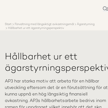
Om AP3
Förvaltning
Sö
Ansvar
Karriär
Start
Förvaltning med långsiktigt avkastningsmål
Ägarstyrning
Rapporter
Hållbarhet ur ett ägarstyrningsperspektiv
Nyheter
Kontakta AP3
Hållbarhet ur ett
ägarstyrningsperspekti
AP3 har starka motiv att arbeta för en hållbar
utveckling eftersom det är en förutsättning för at
kunna uppnå en hög långsiktig finansiell
avkastning. AP3s hållbarhetsarbete bedrivs inom
ramen för uppdraget vilket innebär att det ska