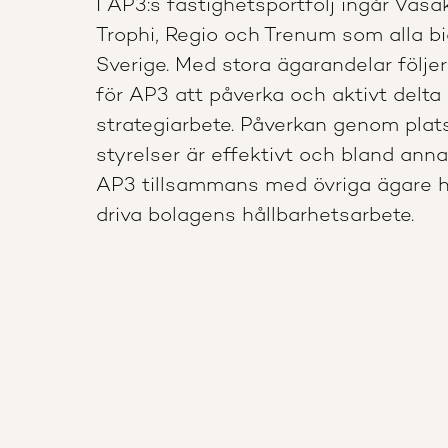
I AP3:s fastighetsportfölj ingår Vas
Trophi, Regio och Trenum som alla bid
Sverige. Med stora ägarandelar följe
för AP3 att påverka och aktivt delta
strategiarbete. Påverkan genom plat
styrelser är effektivt och bland ann
AP3 tillsammans med övriga ägare ha
driva bolagens hållbarhetsarbete.