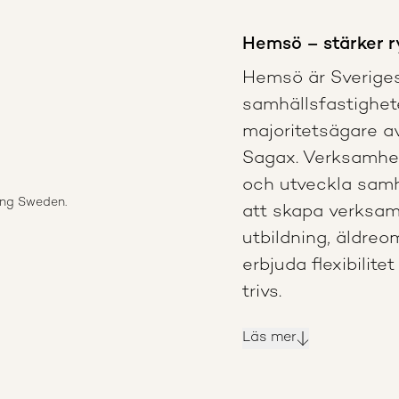
Hemsö – stärker r
Hemsö är Sveriges
samhällsfastighet
majoritetsägare 
Sagax. Verksamhete
och utveckla samh
ing Sweden.
att skapa verksam
utbildning, äldreo
erbjuda flexibilit
trivs.
Läs mer