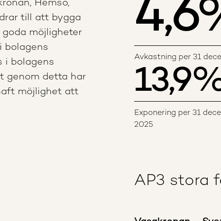
4,6
akronan, Hemsö,
rar till att bygga
r goda möjligheter
 i bolagens
Avkastning per 31 dec
s i bolagens
13,9
at genom detta har
ft möjlighet att
Exponering per 31 dec
2025
AP3 stora 