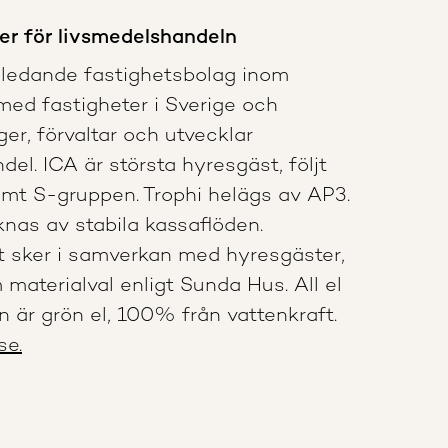
ter för livsmedelshandeln
 ledande fastighetsbolag inom
med fastigheter i Sverige och
ger, förvaltar och utvecklar
del. ICA är största hyresgäst, följt
mt S-gruppen. Trophi helägs av AP3.
nas av stabila kassaflöden.
t sker i samverkan med hyresgäster,
aterialval enligt Sunda Hus. All el
n är grön el, 100% från vattenkraft.
se.