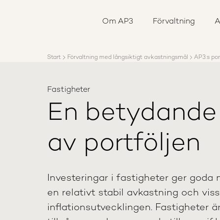
Om AP3
Förvaltning
Om AP3
Förvaltning
A
Ansvar
Karriär
Rapporter
Start
Förvaltning med långsiktigt avkastningsmål
AP3:s por
Nyheter
Kontakta AP3
Fastigheter
En betydande
av portföljen
Investeringar i fastigheter ger goda m
en relativt stabil avkastning och vi
inflationsutvecklingen. Fastigheter är 