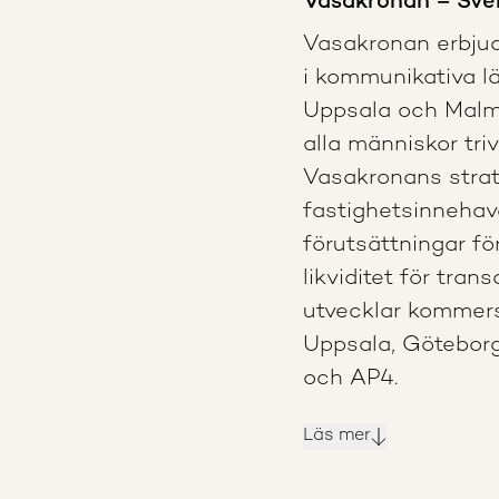
Vasakronan – Sver
Vasakronan
erbjud
i kommunikativa l
Uppsala och Malm
alla människor tri
Vasakronans strate
fastighetsinnehav
förutsättningar fö
likviditet för tran
utvecklar kommersi
Uppsala, Götebor
och AP4.
Läs mer