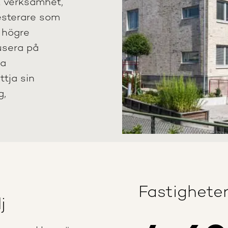
ik verksamhet,
nvesterare som
l högre
usera på
da
tja sin
g,
Fastighete
j