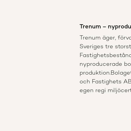
Trenum – nyproduk
Trenum äger, förva
Sveriges tre stors
Fastighetsbestånde
nyproducerade bo
produktion.Bolaget
och Fastighets AB 
egen regi miljöcer