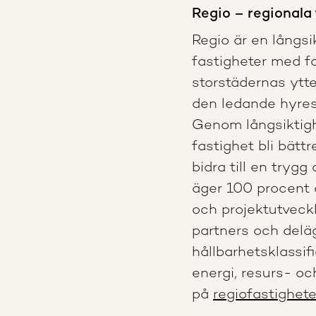
Regio – regionala
Regio är en långsi
fastigheter med f
storstädernas ytte
den ledande hyres
Genom långsiktigh
fastighet bli bätt
bidra till en tryg
äger 100 procent 
och projektutveck
partners och deläg
hållbarhetsklassif
energi, resurs- o
på
regiofastigheter