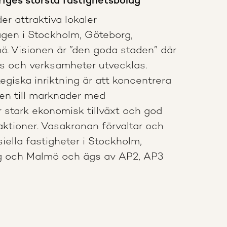
iges största fastighetsbolag
er attraktiva lokaler
ägen i Stockholm, Göteborg,
ö. V
isionen är ”den goda staden” där
vs och verksamheter utvecklas.
giska inriktning är att koncentrera
en till marknader med
r stark ekonomisk tillväxt och god
saktioner. Vasakronan förvaltar och
ella fastigheter i Stockholm,
g och Malmö och ägs av AP2, AP3