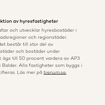
tion av hyresfastigheter
ltar och utvecklar hyresbostäder i
tadsregioner och regionstäder.
t består till stor del av
städer och bostäder under
 ägs till 50 procent vardera av AP3
Balder. Alla fastigheter som byggs i
tifieras. Läs mer på
trenum.se.