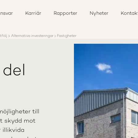
nsvar
Karriär
Rapporter
Nyheter
Kontak
tfölj
Alternativa investeringar
Fastigheter
 del
öjligheter till
sst skydd mot
illikvida