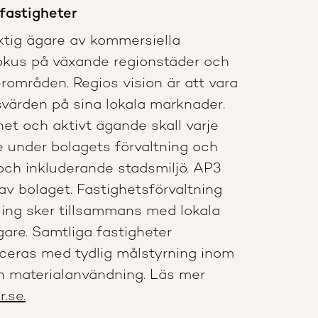
 fastigheter
ktig ägare av kommersiella
okus på växande regionstäder och
rområden. Regios vision är att vara
värden på sina lokala marknader.
et och aktivt ägande skall varje
re under bolagets förvaltning och
g och inkluderande stadsmiljö. AP3
av bolaget. Fastighetsförvaltning
ling sker tillsammans med lokala
are. Samtliga fastigheter
iceras med tydlig målstyrning inom
ch materialanvändning. Läs mer
.se.