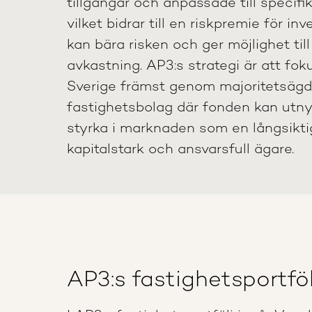
tillgångar och anpassade till specif
vilket bidrar till en riskpremie för i
kan bära risken och ger möjlighet til
avkastning. AP3:s strategi är att fok
Sverige främst genom majoritetsäg
fastighetsbolag där fonden kan utnyt
styrka i marknaden som en långsikti
kapitalstark och ansvarsfull ägare.
AP3:s fastighetsportföl