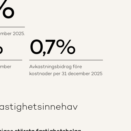
%
ember 2025.
%
0,7
%
ember
Avkastningsbidrag före
kostnader per 31 december 2025
fastighetsinnehav